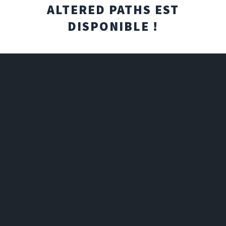
ALTERED PATHS EST
DISPONIBLE !
Chers fans de TCI, notre nouveau set Altered Paths est
enfin là !
Le côté clair et le côté obscur sont les deux faces d'une
même pièce. Lancez cette pièce et voyez de quel côté
vous atterrirez !
LIRE EN ENTIER